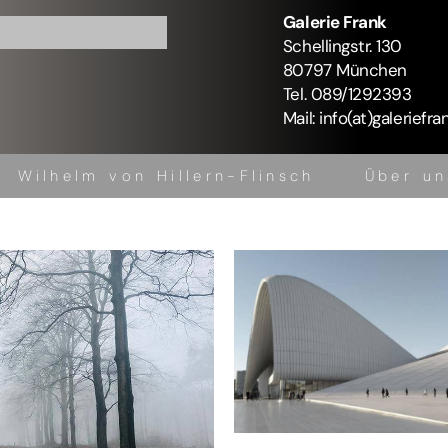
Galerie Frank
Schellingstr. 130
80797 München
Tel. 089/1292393
Mail: info(at)galeriefra
Wilhelm von Hillern-Flinsch
Über un
Kontakt