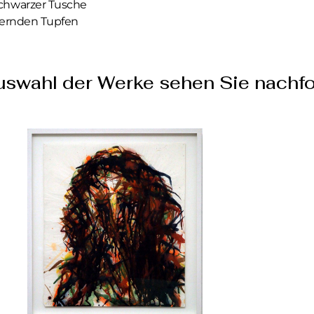
chwarzer Tusche
agernden Tupfen
uswahl der Werke sehen Sie nachfo
SENDEN