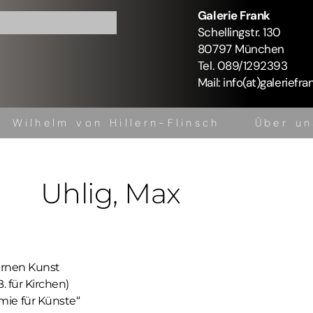
Galerie Frank
Schellingstr. 130
80797 München
Tel. 089/1292393
Mail: info(at)galeriefra
Wilhelm von Hillern-Flinsch
Über un
Kontakt
Uhlig
, Max
dernen Kunst
. für Kirchen)
ie für Künste“