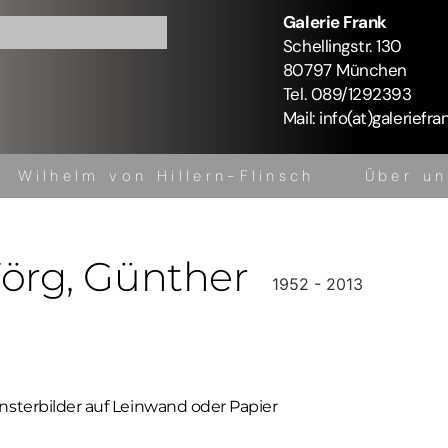
Galerie Frank
Schellingstr. 130
80797 München
Tel. 089/1292393
Mail: info(at)galeriefra
Wilhelm von Hillern-Flinsch
Über un
Kontakt
örg
, Günther
1952 - 2013
nsterbilder auf Leinwand oder Papier