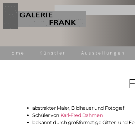
Home
Künstler
Ausstellungen
Name (optional)
F
E-Mail (Pflichtfeld)
abstrakter Maler, Bildhauer und Fotograf
Schüler von
Karl-Fred Dahmen
bekannt durch großformatige Gitter- und Fe
Nachricht (optional)