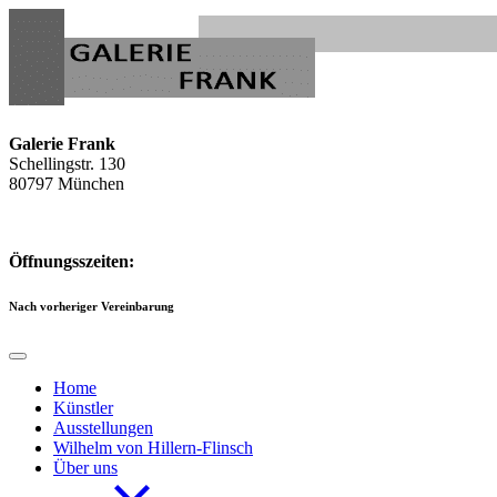
Galerie Frank
Schellingstr. 130
80797 München
Tel. 089/1292393
Mail: info(at)galeriefrank.de
Öffnungsszeiten:
Nach vorheriger Vereinbarung
Home
Künstler
Ausstellungen
Wilhelm von Hillern-Flinsch
Über uns