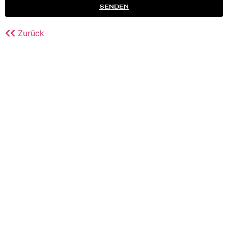
SENDEN
Zurück
STARTSEITE
IMPRESSUM
DATENSCHUTZERKLÄRUNG
COOKIE RICHTLINIE
NACH OBEN