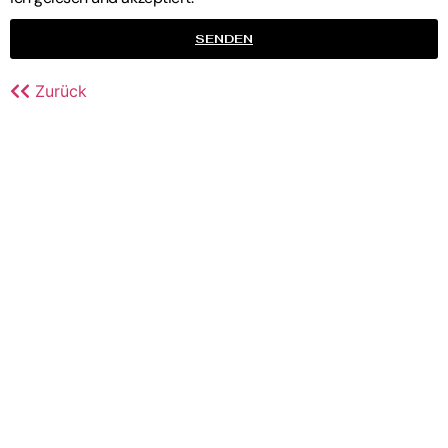
SENDEN
Zurück
STARTSEITE
IMPRESSUM
DATENSCHUTZERKLÄRUNG
COOKIE RICHTLINIE
NACH OBEN