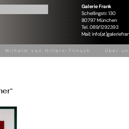
Galerie Frank
Schellingstr. 130
80797 München
Tel. 089/1292393
Mail: info(at)galeriefra
Wilhelm von Hillern-Flinsch
Über un
Kontakt
er“