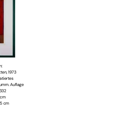
SENDEN
n:
tten, 1973
atiertes
numm. Auflage
332
0 cm
55 cm